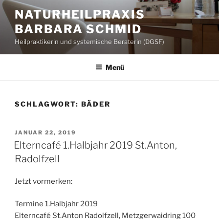
Zum
NATURHEILPRAXIS
Inhalt
BARBARA SCHMID
springen
Heilpraktikerin und systemische Beraterin (DGSF)
Menü
SCHLAGWORT:
BÄDER
VERÖFFENTLICHT
JANUAR 22, 2019
AM
Elterncafé 1.Halbjahr 2019 St.Anton,
Radolfzell
Jetzt vormerken:
Termine 1.Halbjahr 2019
Elterncafé St.Anton Radolfzell, Metzgerwaidring 100