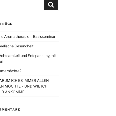
Suchen
ITRÄGE
d Aromatherapie – Basisseminar
eelische Gesundheit
chtsamkeit und Entspannung mit
en
mmernächte?
WARUM ICH ES IMMER ALLEN
N MÖCHTE – UND WIE ICH
MIR ANKOMME
MMENTARE