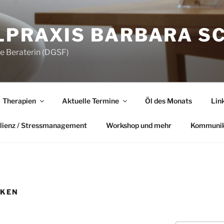
LPRAXIS BARBARA S
he Beraterin (DGSF)
Therapien
Aktuelle Termine
Öl des Monats
Lin
lienz / Stressmanagement
Workshop und mehr
Kommunik
CKEN