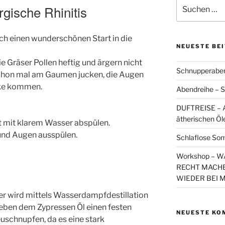
Suchen
rgische Rhinitis
nach:
h einen wunderschönen Start in die
NEUESTE BE
e Gräser Pollen heftig und ärgern nicht
Schnupperaben
 schon mal am Gaumen jucken, die Augen
cke kommen.
Abendreihe – S
DUFTREISE – A
ätherischen Öl
t mit klarem Wasser abspülen.
und Augen ausspülen.
Schlaflose So
Workshop – 
RECHT MACHE
WIEDER BEI 
er wird mittels Wasserdampfdestillation
eben dem Zypressen Öl einen festen
NEUESTE KO
uschnupfen, da es eine stark