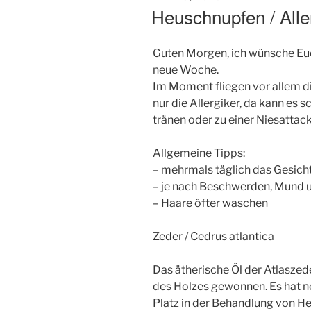
AM
Heuschnupfen / Alle
Guten Morgen, ich wünsche Euc
neue Woche.
Im Moment fliegen vor allem di
nur die Allergiker, da kann es
tränen oder zu einer Niesatta
Allgemeine Tipps:
– mehrmals täglich das Gesich
– je nach Beschwerden, Mund 
– Haare öfter waschen
Zeder / Cedrus atlantica
Das ätherische Öl der Atlaszed
des Holzes gewonnen. Es hat n
Platz in der Behandlung von He