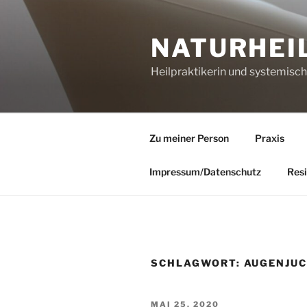
Zum
Inhalt
NATURHEI
springen
Heilpraktikerin und systemisc
Zu meiner Person
Praxis
Impressum/Datenschutz
Resi
SCHLAGWORT:
AUGENJU
VERÖFFENTLICHT
MAI 25, 2020