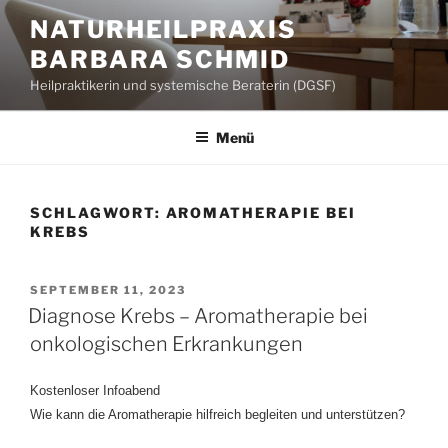
Zum
NATURHEILPRAXIS
Inhalt
BARBARA SCHMID
springen
Heilpraktikerin und systemische Beraterin (DGSF)
Menü
SCHLAGWORT:
AROMATHERAPIE BEI
KREBS
VERÖFFENTLICHT
SEPTEMBER 11, 2023
AM
Diagnose Krebs – Aromatherapie bei
onkologischen Erkrankungen
Kostenloser Infoabend
Wie kann die Aromatherapie hilfreich begleiten und unterstützen?