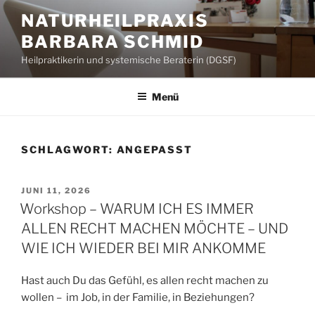
Zum
NATURHEILPRAXIS
Inhalt
BARBARA SCHMID
springen
Heilpraktikerin und systemische Beraterin (DGSF)
Menü
SCHLAGWORT:
ANGEPASST
VERÖFFENTLICHT
JUNI 11, 2026
AM
Workshop – WARUM ICH ES IMMER
ALLEN RECHT MACHEN MÖCHTE – UND
WIE ICH WIEDER BEI MIR ANKOMME
Hast auch Du das Gefühl, es allen recht machen zu
wollen –
im Job, in der Familie, in Beziehungen?