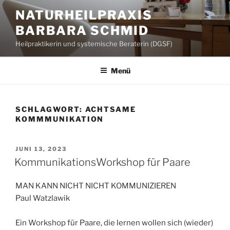
Zum
NATURHEILPRAXIS
Inhalt
BARBARA SCHMID
springen
Heilpraktikerin und systemische Beraterin (DGSF)
Menü
SCHLAGWORT:
ACHTSAME
KOMMMUNIKATION
VERÖFFENTLICHT
JUNI 13, 2023
AM
KommunikationsWorkshop für Paare
MAN KANN NICHT NICHT KOMMUNIZIEREN
Paul Watzlawik
Ein Workshop für Paare, die lernen wollen sich (wieder)