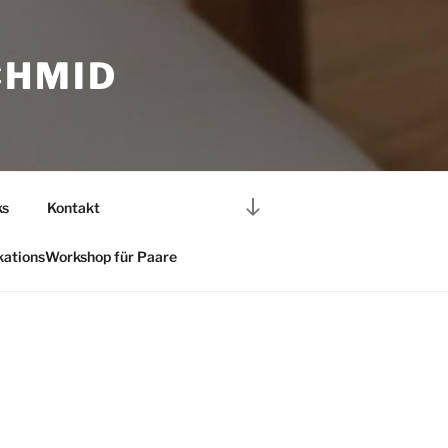
CHMID
Nach
ks
Kontakt
unten
zum
ationsWorkshop für Paare
Inhalt
scrollen