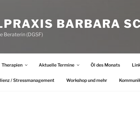
LPRAXIS BARBARA S
he Beraterin (DGSF)
Therapien
Aktuelle Termine
Öl des Monats
Lin
lienz / Stressmanagement
Workshop und mehr
Kommunik